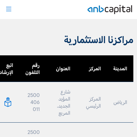
Our Investment Centers - anbcap
كزنا الاستثمارية
رقم
اتبع
مدينة
المركز
العنوان
التلفون
الإرشادات
شارع
2500
المركز
المؤيد
لرياض
406
الرئيسي
الجديد،
011
المربع
2500