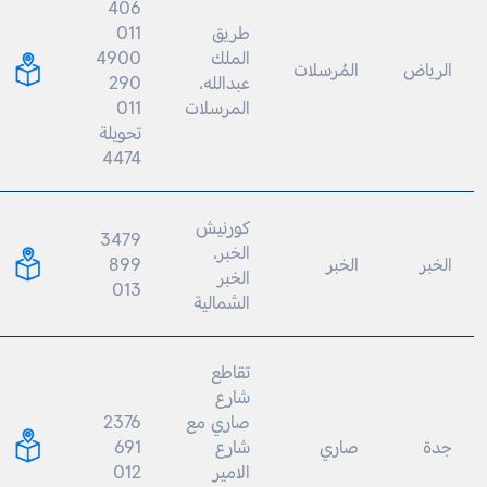
406
طريق
011
الملك
4900
لرياض
المُرسلات
عبدالله،
290
المرسلات
011
تحويلة
4474
كورنيش
3479
الخبر،
خبر
الخبر
899
الخبر
013
الشمالية
تقاطع
شارع
صاري مع
2376
دة
صاري
شارع
691
الامير
012